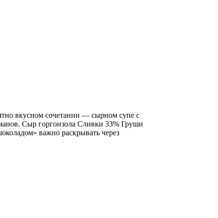
ятно вкусном сочетании — сырном супе с
рманов. Сыр горгонзола Сливки 33% Груши
околадом» важно раскрывать через