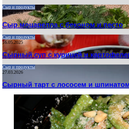
Сыр и продукты
01.04.2026
Сыр моцарелла с беконом и песто
Сыр и продукты
16.05.2025
Сырный суп с курицей и картофеле
Сыр и продукты
27.03.2026
Сырный тарт с лососем и шпинато