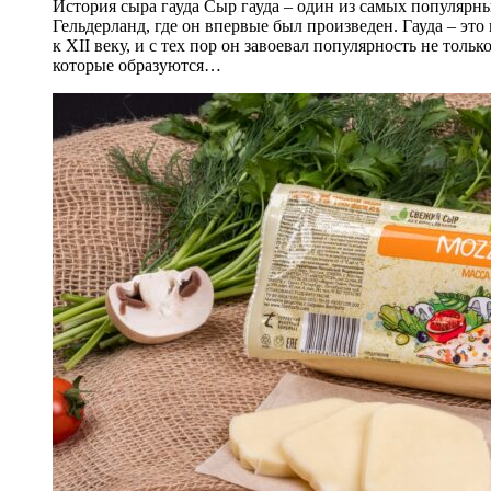
История сыра гауда Сыр гауда – один из самых популярн
Гельдерланд, где он впервые был произведен. Гауда – э
к XII веку, и с тех пор он завоевал популярность не тол
которые образуются…