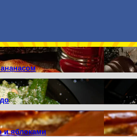
 ананасом
адо
ю и яблоками