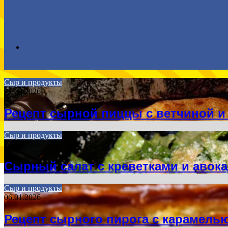
Search
Сыр и продукты
21.03.2026
for
Рецепт сырной пиццы с ветчиной и
Сыр и продукты
17.04.2026
Сырный салат с креветками и авок
Сыр и продукты
06.01.2026
Рецепт сырного пирога с карамель