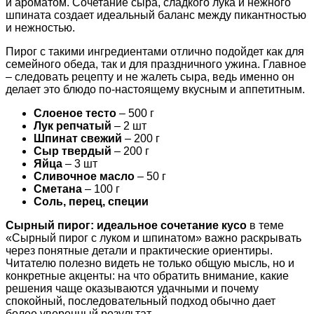
и ароматом. Сочетание сыра, сладкого лука и нежного
шпината создает идеальный баланс между пикантностью
и нежностью.
Пирог с такими ингредиентами отлично подойдет как для
семейного обеда, так и для праздничного ужина. Главное
– следовать рецепту и не жалеть сыра, ведь именно он
делает это блюдо по-настоящему вкусным и аппетитным.
Слоеное тесто
– 500 г
Лук репчатый
– 2 шт
Шпинат свежий
– 200 г
Сыр твердый
– 200 г
Яйца
– 3 шт
Сливочное масло
– 50 г
Сметана
– 100 г
Соль, перец, специи
Сырный пирог: идеальное сочетание кусо
в теме
«Сырный пирог с луком и шпинатом» важно раскрывать
через понятные детали и практические ориентиры.
Читателю полезно видеть не только общую мысль, но и
конкретные акценты: на что обратить внимание, какие
решения чаще оказываются удачными и почему
спокойный, последовательный подход обычно дает
более уверенный результат.