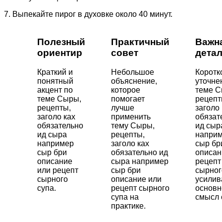
7. Выпекайте пирог в духовке около 40 минут.
Полезный
Практичный
Важн
ориентир
совет
дета
Краткий и
Небольшое
Коротк
понятный
объяснение,
уточне
акцент по
которое
теме С
теме Сыры,
помогает
рецепт
рецепты,
лучше
заголо 
заголо ках
применить
обязат
обязательно
тему Сыры,
ид сыр
ид сыра
рецепты,
напри
например
заголо ках
сыр бр
сыр бри
обязательно ид
описан
описание
сыра например
рецепт
или рецепт
сыр бри
сырног
сырного
описание или
усили
супа.
рецепт сырного
основн
супа на
смысл 
практике.