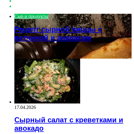
Previous
page
Next
page
Сыр и продукты
Рецепт сырной пиццы с
ветчиной и ананасом
21.03.2026
369
17.04.2026
Сырный салат с креветками и
авокадо