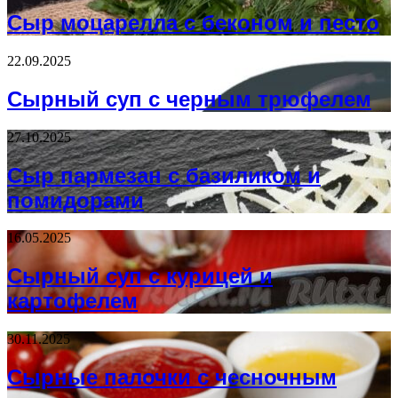
Сыр моцарелла с беконом и песто
22.09.2025
Сырный суп с черным трюфелем
27.10.2025
Сыр пармезан с базиликом и
помидорами
16.05.2025
Сырный суп с курицей и
картофелем
30.11.2025
Сырные палочки с чесночным