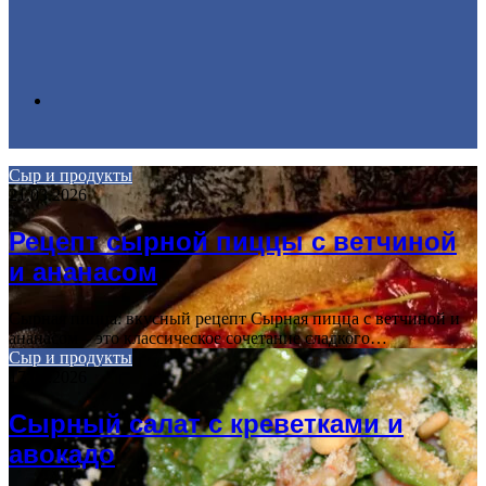
Search
Сыр и продукты
21.03.2026
for
Рецепт сырной пиццы с ветчиной
и ананасом
Сырная пицца: вкусный рецепт Сырная пицца с ветчиной и
ананасом – это классическое сочетание сладкого…
Сыр и продукты
17.04.2026
Сырный салат с креветками и
авокадо