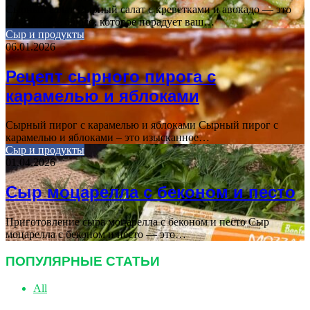
Сырный салат Сырный салат с креветками и авокадо — это
изысканное блюдо, которое порадует ваш…
Сыр и продукты
06.01.2026
Рецепт сырного пирога с
карамелью и яблоками
Сырный пирог с карамелью и яблоками Сырный пирог с
карамелью и яблоками – это изысканное…
Сыр и продукты
01.04.2026
Сыр моцарелла с беконом и песто
Приготовление сыра моцарелла с беконом и песто Сыр
моцарелла с беконом и песто — это…
ПОПУЛЯРНЫЕ СТАТЬИ
All