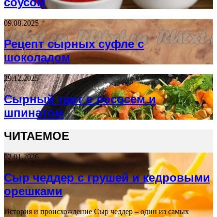
соусом
09.08.2025
Рецепт сырных суфле с
шоколадом
29.12.2025
Сырный тарт с лососем и
шпинатом
ЧИТАЕМОЕ
02.01.2026
Сыр чеддер с грушей и кедровыми
орешками
История и происхождение Сыр чеддер – один из самых