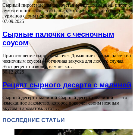
Сырный пирог: идеальное сочетание вкусов Сырный пирог с
луком и шпинатом – это блюдо, которое покоряет сердца
гурманов своим неповторимым…
07.09.2025
Сырные палочки с чесночным
соусом
Приготовление сырных палочек Домашние сырные палочки с
чесночным соусом — отличная закуска для любого случая.
Этот рецепт позволит вам легко…
30.12.2025
Рецепт сырного десерта с малиной
Сырный десерт с малиной Сырный десерт с малиной — это
изысканное лакомство, которое покоряет своим нежным
вкусом и ароматом. Этот…
ПОСЛЕДНИЕ СТАТЬИ