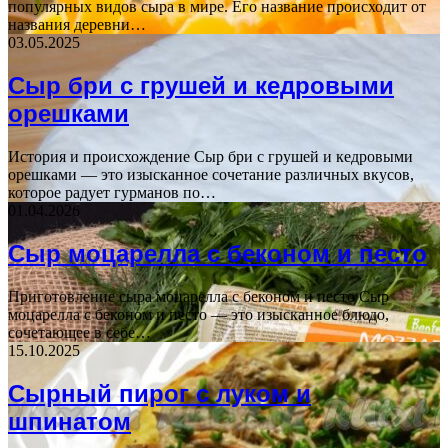
популярных видов сыра в мире. Его название происходит от
названия деревни…
03.05.2025
Сыр бри с грушей и кедровыми
орешками
История и происхождение Сыр бри с грушей и кедровыми
орешками — это изысканное сочетание различных вкусов,
которое радует гурманов по…
01.04.2026
Сыр моцарелла с беконом и песто
Приготовление сыра моцарелла с беконом и песто Сыр
моцарелла с беконом и песто — это изысканное блюдо,
сочетающее в себе…
15.10.2025
Сырный пирог с луком и
шпинатом