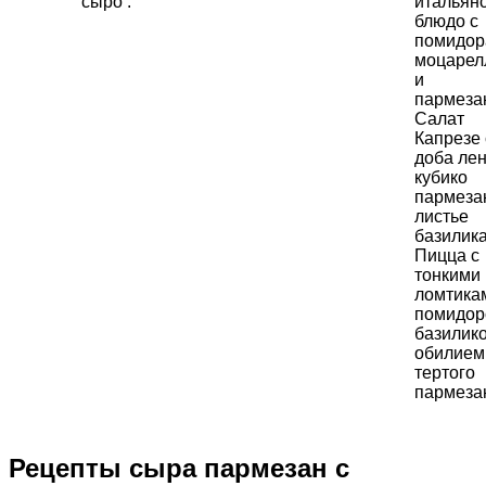
сыро .
итальян
блюдо с
помидор
моцарел
и
пармеза
Салат
Капрезе 
доба ле
кубико
пармеза
листье
базилика
Пицца с
тонкими
ломтика
помидоро
базилик
обилием
тертого
пармеза
Рецепты сыра пармезан с