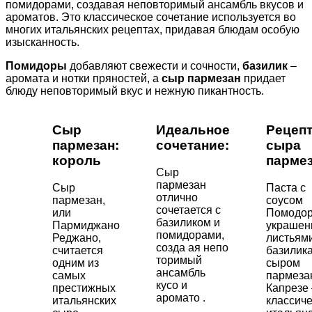
помидорами, создавая неповторимый ансамбль вкусов и
ароматов. Это классическое сочетание используется во
многих итальянских рецептах, придавая блюдам особую
изысканность.
Помидоры
добавляют свежести и сочности,
базилик
–
аромата и нотки пряностей, а
сыр пармезан
придает
блюду неповторимый вкус и нежную пикантность.
Сыр
Идеальное
Рецеп
пармезан:
сочетание:
сыра
король
парме
Сыр
пармезан
Сыр
Паста с
отлично
пармезан,
соусом
сочетается с
или
Помодор
базиликом и
Пармиджано
украшен
помидорами,
Реджано,
листьям
созда ая непо
считается
базилика
торимый
одним из
сыром
ансамбль
самых
пармеза
кусо и
престижных
Капрезе 
аромато .
итальянских
классич