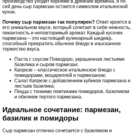
производство уходит корнями в древние времена, и по
сей день сыр пармезан остается символом итальянской
кухни.
Почему сыр пармезан так популярен?
Ответ кроется в
его уникальном вкусе, который сочетает в себе нежность,
пикантность и неповторимый аромат. Каждый кусочек
пармезана – это настоящий кулинарный шедевр,
способный превратить обычное блюдо в изысканное
торжество вкуса.
Паста с соусом Помодоро, украшенная листьями
базилика и сыром пармезан;
Капрезе – классическое итальянское блюдо с
помидорами, моцареллой и пармезаном;
Салат Капрезе с добавлением кубиков пармезана и
листьев базилика;
Пицца с тонкими ломтиками помидоров, базиликом
и обилием тертого пармезана.
Идеальное сочетание: пармезан,
базилик и помидоры
Сыр пармезан отлично сочетается с базиликом и