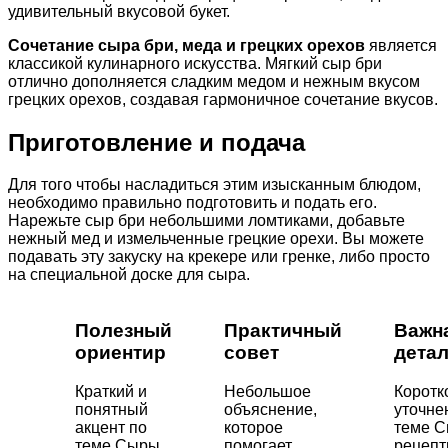
удивительный вкусовой букет.
Сочетание сыра бри, меда и грецких орехов
является
классикой кулинарного искусства. Мягкий сыр бри
отлично дополняется сладким медом и нежным вкусом
грецких орехов, создавая гармоничное сочетание вкусов.
Приготовление и подача
Для того чтобы насладиться этим изысканным блюдом,
необходимо правильно подготовить и подать его.
Нарежьте сыр бри небольшими ломтиками, добавьте
нежный мед и измельченные грецкие орехи. Вы можете
подавать эту закуску на крекере или гренке, либо просто
на специальной доске для сыра.
Полезный
Практичный
Важн
ориентир
совет
дета
Краткий и
Небольшое
Коротк
понятный
объяснение,
уточне
акцент по
которое
теме С
теме Сыры,
помогает
рецепт