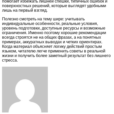
помогает избежать лишней спешки, типичных ошибок и
поверхностных решений, которые выглядят удобными
лишь на первый взгляд.
Полезно смотреть на тему шире: учитывать
индивидуальные особенности, реальные условия,
уровень подготовки, доступные ресурсы и возможные
ограничения. Именно поэтому хорошие рекомендации
всегда строятся не на общих фразах, а на понятных
примерах, аккуратных выводах и четких ориентирах.
Когда материал объясняет логику действий простым
языком, читателю легче применить советы в реальной
жизни и получить более заметный результат без лишнего
стресса.
Facebook
Twitter
LinkedIn
Tumblr
Pinterest
Reddit
VKontakte
Odnoklassniki
Skype
WhatsApp
Telegram
Viber
Share
Print
via
Email