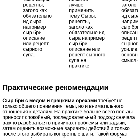
рецепты,
лучше
заголо 
заголо ках
применить
обязат
обязательно
тему Сыры,
ид сыр
ид сыра
рецепты,
напри
например
заголо ках
сыр бр
сыр бри
обязательно ид
описан
описание
сыра например
рецепт
или рецепт
сыр бри
сырног
сырного
описание или
усили
супа.
рецепт сырного
основн
супа на
смысл 
практике.
Практические рекомендации
Сыр бри с медом и грецкими орехами
требует не
только общего понимания темы, но и внимательного
отношения к деталям. На практике больше всего пользы
приносит спокойный, последовательный подход: сначала
важно разобраться в причинах проблемы или задачи,
затем оценить возможные варианты действий и только
после этого выбирать конкретные шаги. Такой формат