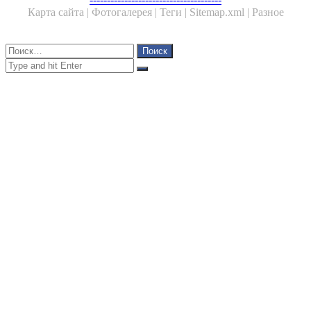
Карта сайта |
Фотогалерея |
Теги |
Sitemap.xml |
Разное
Close
Найти:
Close
Search
for