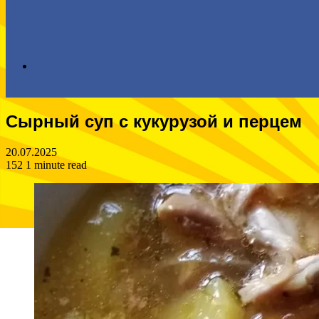
Search
Сырный суп с кукурузой и перцем
for
20.07.2025
152
1 minute read