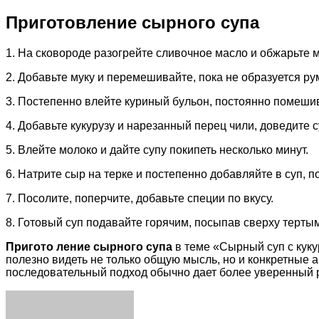
Приготовление сырного супа
1. На сковороде разогрейте сливочное масло и обжарьте м
2. Добавьте муку и перемешивайте, пока не образуется ру
3. Постепенно влейте куриный бульон, постоянно помешив
4. Добавьте кукурузу и нарезанный перец чили, доведите с
5. Влейте молоко и дайте супу покипеть несколько минут.
6. Натрите сыр на терке и постепенно добавляйте в суп, 
7. Посолите, поперчите, добавьте специи по вкусу.
8. Готовый суп подавайте горячим, посыпав сверху терты
Пригото ление сырного супа
в теме «Сырный суп с куку
полезно видеть не только общую мысль, но и конкретные 
последовательный подход обычно дает более уверенный р
Facebook
Twitter
LinkedIn
Tumblr
Pinterest
Reddit
VKontakte
Odnoklassniki
Skype
WhatsApp
Telegram
Viber
Share
Print
via