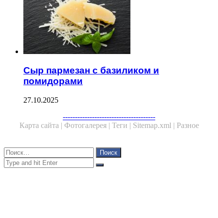
Сыр пармезан с базиликом и
помидорами
27.10.2025
Facebook
Twitter
WhatsApp
Telegram
--------------------------------------
Карта сайта |
Фотогалерея |
Теги |
Sitemap.xml |
Разное
Close
Найти:
Close
Search
for