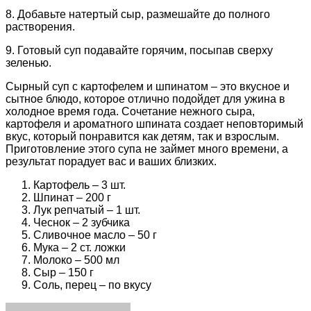
8. Добавьте натертый сыр, размешайте до полного
растворения.
9. Готовый суп подавайте горячим, посыпав сверху
зеленью.
Сырный суп с картофелем и шпинатом – это вкусное и
сытное блюдо, которое отлично подойдет для ужина в
холодное время года. Сочетание нежного сыра,
картофеля и ароматного шпината создает неповторимый
вкус, который понравится как детям, так и взрослым.
Приготовление этого супа не займет много времени, а
результат порадует вас и ваших близких.
Картофель – 3 шт.
Шпинат – 200 г
Лук репчатый – 1 шт.
Чеснок – 2 зубчика
Сливочное масло – 50 г
Мука – 2 ст. ложки
Молоко – 500 мл
Сыр – 150 г
Соль, перец – по вкусу
Facebook
Twitter
LinkedIn
Tumblr
Pinterest
Reddit
VKontakte
Odnoklassniki
Skype
WhatsApp
Telegram
Viber
Share
Print