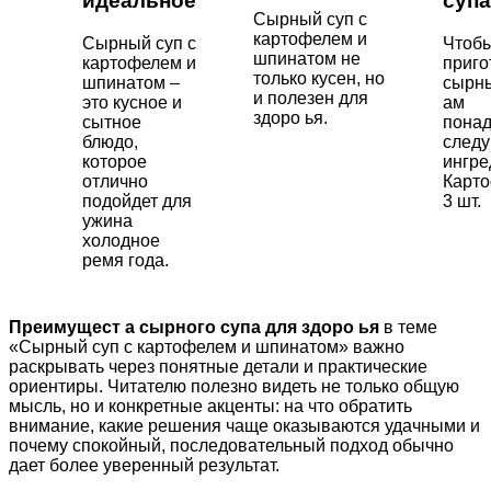
идеальное
супа
Сырный суп с
картофелем и
Сырный суп с
Чтоб
шпинатом не
картофелем и
приго
только кусен, но
шпинатом –
сырны
и полезен для
это кусное и
ам
здоро ья.
сытное
понад
блюдо,
след
которое
ингре
отлично
Карто
подойдет для
3 шт.
ужина
холодное
ремя года.
Преимущест а сырного супа для здоро ья
в теме
«Сырный суп с картофелем и шпинатом» важно
раскрывать через понятные детали и практические
ориентиры. Читателю полезно видеть не только общую
мысль, но и конкретные акценты: на что обратить
внимание, какие решения чаще оказываются удачными и
почему спокойный, последовательный подход обычно
дает более уверенный результат.