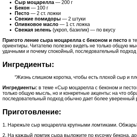
Сыр моцарелла
— 200 г
Бекон
— 100 г
Песто
— 2 ст. ложки
Свежие помидоры
— 2 штуки
Оливковое масло
— 1 ст. ложка
Свежая зелень
(укроп, базилик) — по вкусу
Пригото ление сыра моцарелла с беконом и песто
в т
ориентиры. Читателю полезно видеть не только общую мыс
удачными и почему спокойный, последовательный подход 
Ингредиенты:
“Жизнь слишком коротка, чтобы есть плохой сыр и п
Ингредиенты:
в теме «Сыр моцарелла с беконом и песто
только общую мысль, но и конкретные акценты: на что об
последовательный подход обычно дает более уверенный р
Приготовление:
1. Нарежьте сыр моцарелла крупными ломтиками. Обжарьте
2. На каждый ломтик сыра выложите по кусочку бекона, до