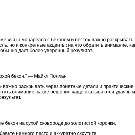
еме «Сыр моцарелла с беконом и песто» важно раскрывать 
ль, но и конкретные акценты: на что обратить внимание, 
обычно дает более уверенный результат.
лохой бекон.” — Майкл Поллан
» важно раскрывать через понятные детали и практические
ратить внимание, какие решения чаще оказываются удачным
езультат.
 бекон на сухой сковороде до золотистой корочки.
бавьте немного песто и аккуратно скрутите.