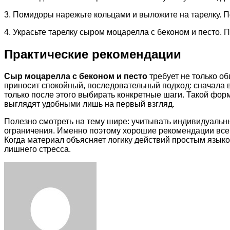
3. Помидоры нарежьте кольцами и выложите на тарелку. 
4. Украсьте тарелку сыром моцарелла с беконом и песто. 
Практические рекомендации
Сыр моцарелла с беконом и песто
требует не только о
приносит спокойный, последовательный подход: сначала 
только после этого выбирать конкретные шаги. Такой фо
выглядят удобными лишь на первый взгляд.
Полезно смотреть на тему шире: учитывать индивидуальн
ограничения. Именно поэтому хорошие рекомендации всегд
Когда материал объясняет логику действий простым языко
лишнего стресса.
Facebook
Twitter
LinkedIn
Tumblr
Pinterest
Reddit
VKontakte
Odnoklassniki
Skype
WhatsApp
Telegram
Viber
Share
Print
via
Email