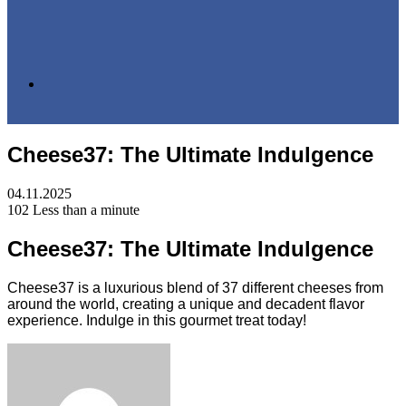
Search
Cheese37: The Ultimate Indulgence
for
04.11.2025
102
Less than a minute
Cheese37: The Ultimate Indulgence
Cheese37 is a luxurious blend of 37 different cheeses from
around the world, creating a unique and decadent flavor
experience. Indulge in this gourmet treat today!
Facebook
Twitter
LinkedIn
Tumblr
Pinterest
Reddit
VKontakte
Odnoklassniki
Skype
WhatsApp
Telegram
Viber
Share
Print
via
Email