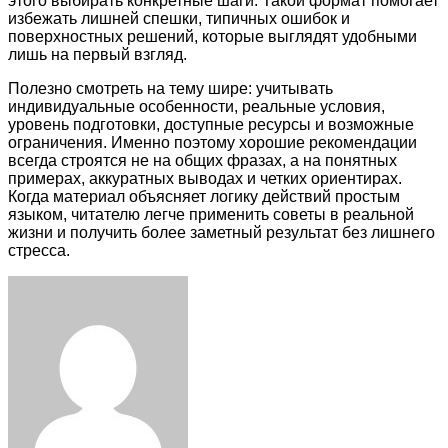
этого выбирать конкретные шаги. Такой формат помогает
избежать лишней спешки, типичных ошибок и
поверхностных решений, которые выглядят удобными
лишь на первый взгляд.
Полезно смотреть на тему шире: учитывать
индивидуальные особенности, реальные условия,
уровень подготовки, доступные ресурсы и возможные
ограничения. Именно поэтому хорошие рекомендации
всегда строятся не на общих фразах, а на понятных
примерах, аккуратных выводах и четких ориентирах.
Когда материал объясняет логику действий простым
языком, читателю легче применить советы в реальной
жизни и получить более заметный результат без лишнего
стресса.
Facebook
Twitter
LinkedIn
Tumblr
Pinterest
Reddit
VKontakte
Odnoklassniki
Skype
WhatsApp
Telegram
Viber
Share
Print
via
Email