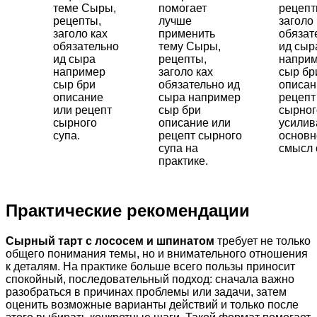
теме Сыры,
помогает
рецепт
рецепты,
лучше
заголо 
заголо ках
применить
обязат
обязательно
тему Сыры,
ид сыр
ид сыра
рецепты,
напри
например
заголо ках
сыр бр
сыр бри
обязательно ид
описан
описание
сыра например
рецепт
или рецепт
сыр бри
сырног
сырного
описание или
усили
супа.
рецепт сырного
основн
супа на
смысл 
практике.
Практические рекомендации
Сырный тарт с лососем и шпинатом
требует не только
общего понимания темы, но и внимательного отношения
к деталям. На практике больше всего пользы приносит
спокойный, последовательный подход: сначала важно
разобраться в причинах проблемы или задачи, затем
оценить возможные варианты действий и только после