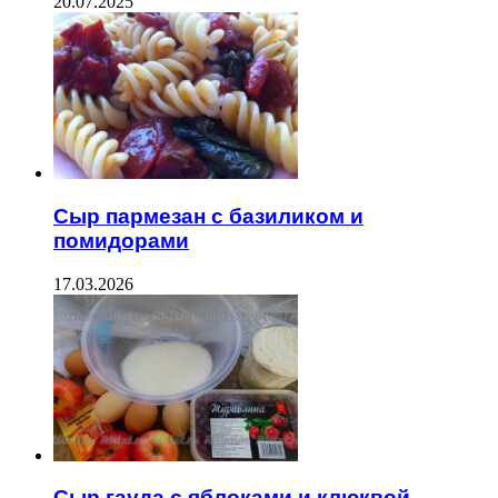
20.07.2025
Сыр пармезан с базиликом и
помидорами
17.03.2026
Сыр гауда с яблоками и клюквой