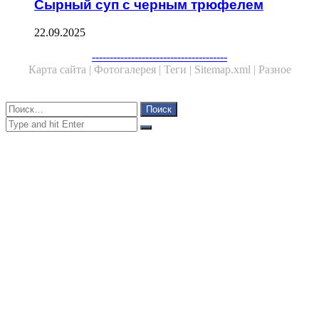
Сырный суп с черным трюфелем
22.09.2025
Facebook
Twitter
WhatsApp
Telegram
--------------------------------------
Карта сайта |
Фотогалерея |
Теги |
Sitemap.xml |
Разное
Close
Найти:
Close
Search
for