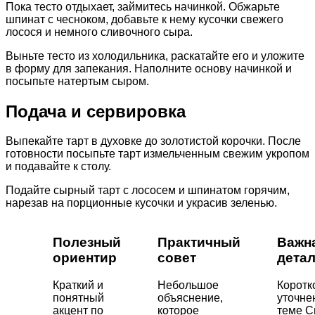
Пока тесто отдыхает, займитесь начинкой. Обжарьте
шпинат с чесноком, добавьте к нему кусочки свежего
лосося и немного сливочного сыра.
Выньте тесто из холодильника, раскатайте его и уложите
в форму для запекания. Наполните основу начинкой и
посыпьте натертым сыром.
Подача и сервировка
Выпекайте тарт в духовке до золотистой корочки. После
готовности посыпьте тарт измельченным свежим укропом
и подавайте к столу.
Подайте сырный тарт с лососем и шпинатом горячим,
нарезав на порционные кусочки и украсив зеленью.
Полезный
Практичный
Важн
ориентир
совет
дета
Краткий и
Небольшое
Коротк
понятный
объяснение,
уточне
акцент по
которое
теме С